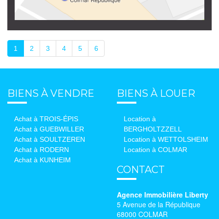
1
2
3
4
5
6
BIENS À VENDRE
BIENS À LOUER
Achat à TROIS-ÉPIS
Location à
Achat à GUEBWILLER
BERGHOLTZZELL
Achat à SOULTZEREN
Location à WETTOLSHEIM
Achat à RODERN
Location à COLMAR
Achat à KUNHEIM
CONTACT
Agence Immobilière Liberty
5 Avenue de la République
68000 COLMAR