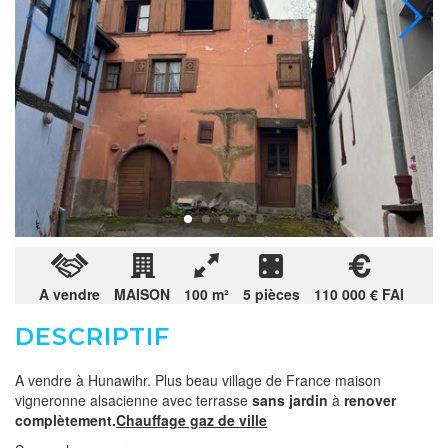
A vendre
MAISON
100 m²
5 pièces
110 000 € FAI
DESCRIPTIF
A vendre à Hunawihr. Plus beau village de France maison
vigneronne alsacienne avec terrasse
sans jardin
à
renover
complètement.
Chauffage gaz de ville