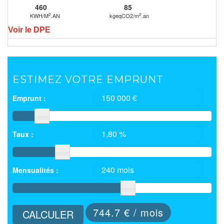
460
85
2
2
KWH/M
.AN
kgeqCO2/m
.an
Voir le DPE
ESTIMEZ VOTRE EMPRUNT
150 000 €
Emprunt :
1,80 %
Taux :
240 mois
Mensualités :
744.7
€ / mois
CALCULER