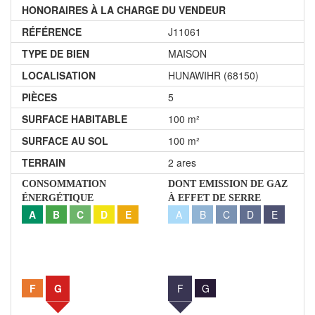
HONORAIRES À LA CHARGE DU VENDEUR
RÉFÉRENCE
J11061
TYPE DE BIEN
MAISON
LOCALISATION
HUNAWIHR (68150)
PIÈCES
5
SURFACE HABITABLE
100 m²
SURFACE AU SOL
100 m²
TERRAIN
2 ares
CONSOMMATION
DONT EMISSION DE GAZ
ÉNERGÉTIQUE
À EFFET DE SERRE
A
B
C
D
E
A
B
C
D
E
F
G
F
G